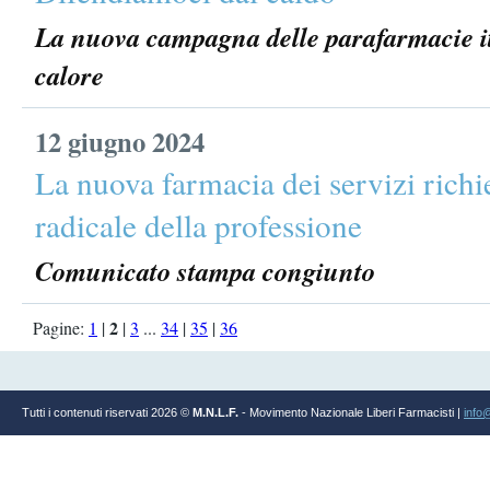
La nuova campagna delle parafarmacie ita
calore
12 giugno 2024
La nuova farmacia dei servizi ric
radicale della professione
Comunicato stampa congiunto
2
Pagine:
1
|
|
3
...
34
|
35
|
36
Tutti i contenuti riservati 2026 ©
M.N.L.F.
- Movimento Nazionale Liberi Farmacisti |
info@