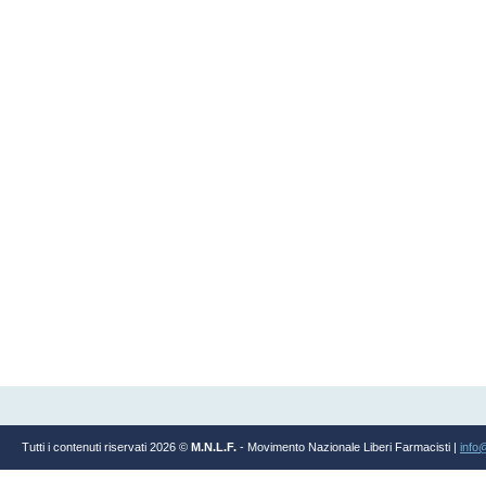
Tutti i contenuti riservati 2026 ©
M.N.L.F.
- Movimento Nazionale Liberi Farmacisti |
info@