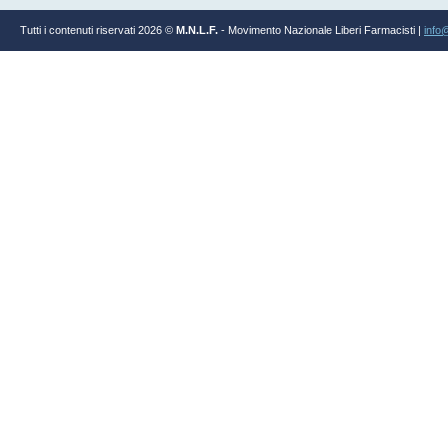
Tutti i contenuti riservati 2026 ©
M.N.L.F.
- Movimento Nazionale Liberi Farmacisti |
info@