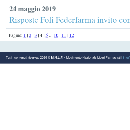
24 maggio 2019
Risposte Fofi Federfarma invito co
4
Pagine:
1
|
2
|
3
|
|
5
...
10
|
11
|
12
Tutti i contenuti riservati 2026 ©
M.N.L.F.
- Movimento Nazionale Liberi Farmacisti |
info@