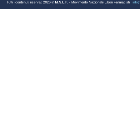
Tutti i contenuti riservati 2026 ©
M.N.L.F.
- Movimento Nazionale Liberi Farmacisti |
info@