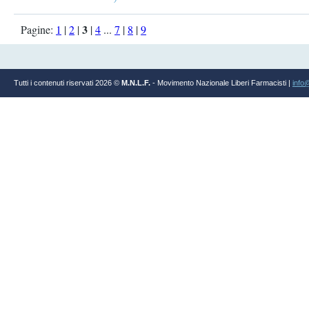
3
Pagine:
1
|
2
|
|
4
...
7
|
8
|
9
Tutti i contenuti riservati 2026 ©
M.N.L.F.
- Movimento Nazionale Liberi Farmacisti |
info@