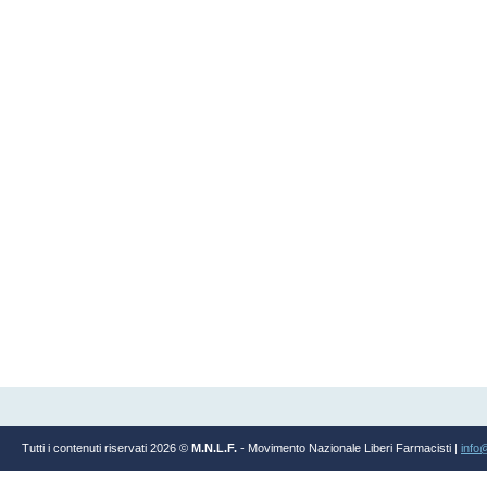
Tutti i contenuti riservati 2026 ©
M.N.L.F.
- Movimento Nazionale Liberi Farmacisti |
info@