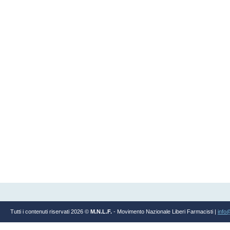
Tutti i contenuti riservati 2026 ©
M.N.L.F.
- Movimento Nazionale Liberi Farmacisti |
info@