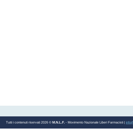
Tutti i contenuti riservati 2026 ©
M.N.L.F.
- Movimento Nazionale Liberi Farmacisti |
info@