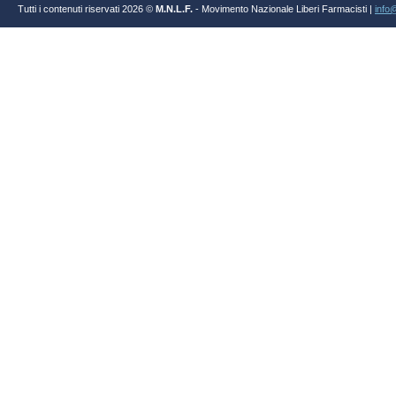
Tutti i contenuti riservati 2026 ©
M.N.L.F.
- Movimento Nazionale Liberi Farmacisti |
info@