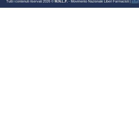
Tutti i contenuti riservati 2026 ©
M.N.L.F.
- Movimento Nazionale Liberi Farmacisti |
info@