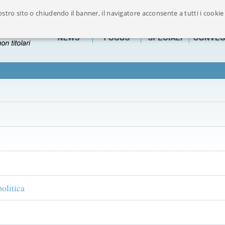
stro sito o chiudendo il banner, il navigatore acconsente a tutti i cookie
Ufficialmente riconosciuto dalla FOFI componente maggioritaria delle Associazion
olitica