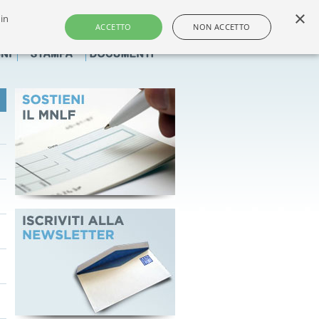
×
 in
i e dei farmacisti non titolari italiani
ACCETTO
NON ACCETTO