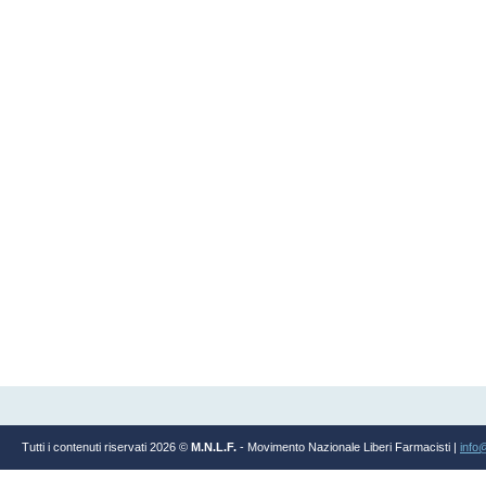
Tutti i contenuti riservati 2026 ©
M.N.L.F.
- Movimento Nazionale Liberi Farmacisti |
info@