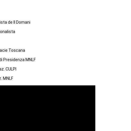
lista de Il Domani
onalista
rmacie Toscana
. di Presidenza MNLF
az. CULPI
z. MNLF