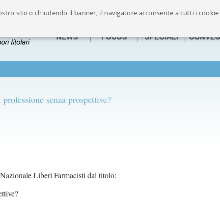
stro sito o chiudendo il banner, il navigatore acconsente a tutti i cookie
Ufficialmente riconosciuto dalla FOFI componente maggioritaria delle Associazion
 professione senza prospettive?
azionale Liberi Farmacisti dal titolo:
ttive?