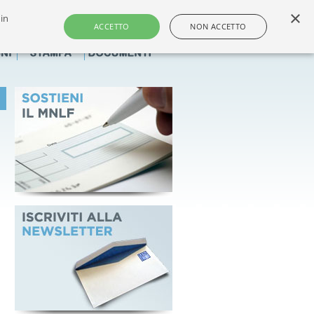
×
 in
i e dei farmacisti non titolari italiani
ACCETTO
NON ACCETTO